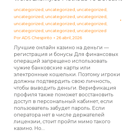
uncategorized
,
uncategorized
,
uncategorized
,
uncategorized
,
uncategorized
,
uncategorized
,
uncategorized
,
uncategorized
,
uncategorized
,
uncategorized
,
uncategorized
,
uncategorized
Por
ADS Chespirito
26 abril, 2026
Лучшие онлайн казино на деньги —
регистрация и бонусы Для финансовых
операций запрещено использовать
чужие банковские карты или
электронные кошельки. Поэтому игроки
должны подтвердить свою личность,
чтобы выводить деньги. Верификация
профиля также поможет восстановить
доступ в персональный кабинет, если
пользователь забудет пароль. Если
оператора нет в числе держателей
лицензии, стоит пройти мимо такого
казино. Нo…