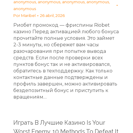
anonymous
,
anonymous
,
anonymous
,
anonymous
,
anonymous
Por
Maribel
26 abril, 2026
Риобет промокод — фриспины Riobet
казино Перед активацией любого бонуса
прочитайте полные условия. Это займет
2-3 минуты, но сбережет вам часы
разочарования при попытке вывода
средств. Если после проверки всех
пунктов бонус так и не активировался,
обратитесь в техподдержку. Как только
контактные данные подтверждены и
профиль завершен, можно активировать
бездепозитный бонус и приступить к
вращениям…
Играть В Лучшие Казино Is Your
Worst Enemy. 10 Methods To Defeat It