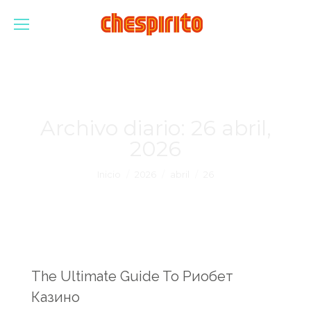
Archivo diario:
26 abril,
2026
Estás aquí:
Inicio
2026
abril
26
The Ultimate Guide To Риобет
Казино