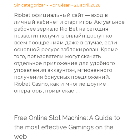
Sin categorizar
Por
César
26 abril, 2026
Riobet официальный сайт — вход в
личный кабинет и старт игры Актуальное
рабочее зеркало Rio Bet на сегодня
позволит получить онлайн доступ ко
всем поощрениям даже в случае, если
основной ресурс заблокирован. Кроме
того, пользователи могут скачать
отдельное приложение для удобного
управления аккаунтом, мгновенного
получения бонусных предложений.
Riobet Casino, как и многие другие
операторы, привлекает…
Free Online Slot Machine: A Guide to
the most effective Gamings on the
web