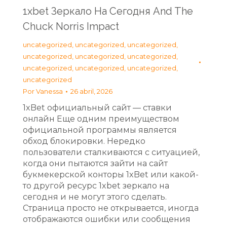
1xbet Зеркало На Сегодня And The
Chuck Norris Impact
uncategorized
,
uncategorized
,
uncategorized
,
uncategorized
,
uncategorized
,
uncategorized
,
uncategorized
,
uncategorized
,
uncategorized
,
uncategorized
Por
Vanessa
26 abril, 2026
1xBet официальный сайт — ставки
онлайн Еще одним преимуществом
официальной программы является
обход блокировки. Нередко
пользователи сталкиваются с ситуацией,
когда они пытаются зайти на сайт
букмекерской конторы 1xBet или какой-
то другой ресурс 1xbet зеркало на
сегодня и не могут этого сделать.
Страница просто не открывается, иногда
отображаются ошибки или сообщения