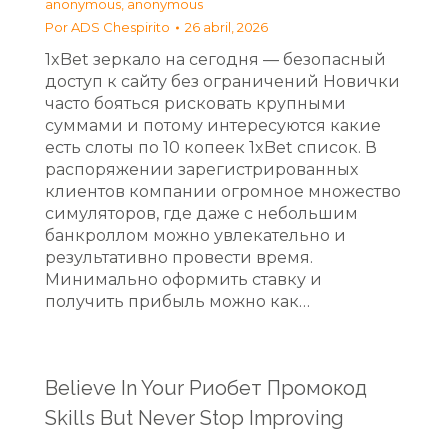
anonymous
,
anonymous
Por
ADS Chespirito
26 abril, 2026
1xBet зеркало на сегодня — безопасный
доступ к сайту без ограничений Новички
часто бояться рисковать крупными
суммами и потому интересуются какие
есть слоты по 10 копеек 1xBet список. В
распоряжении зарегистрированных
клиентов компании огромное множество
симуляторов, где даже с небольшим
банкроллом можно увлекательно и
результативно провести время.
Минимально оформить ставку и
получить прибыль можно как…
Believe In Your Риобет Промокод
Skills But Never Stop Improving