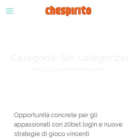
Categoría:
Sin categorizar
Estás aquí:
Inicio
Categoría "Sin categorizar"
Opportunità concrete per gli
appassionati con 20bet login e nuove
strategie di gioco vincenti