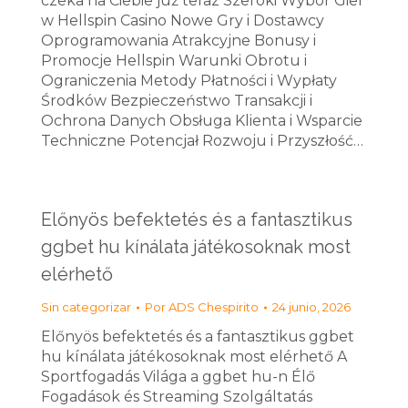
czeka na Ciebie już teraz Szeroki Wybór Gier
w Hellspin Casino Nowe Gry i Dostawcy
Oprogramowania Atrakcyjne Bonusy i
Promocje Hellspin Warunki Obrotu i
Ograniczenia Metody Płatności i Wypłaty
Środków Bezpieczeństwo Transakcji i
Ochrona Danych Obsługa Klienta i Wsparcie
Techniczne Potencjał Rozwoju i Przyszłość…
Előnyös befektetés és a fantasztikus
ggbet hu kínálata játékosoknak most
elérhető
Sin categorizar
Por
ADS Chespirito
24 junio, 2026
Előnyös befektetés és a fantasztikus ggbet
hu kínálata játékosoknak most elérhető A
Sportfogadás Világa a ggbet hu-n Élő
Fogadások és Streaming Szolgáltatás