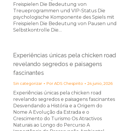
Freispielen Die Bedeutung von
Treueprogrammen und VIP-Status Die
psychologische Komponente des Spiels mit
Freispielen Die Bedeutung von Pausen und
Selbstkontrolle Die…
Experiências únicas pela chicken road
revelando segredos e paisagens
fascinantes
Sin categorizar
Por
ADS Chespirito
24 junio, 2026
Experiências únicas pela chicken road
revelando segredos e paisagens fascinantes
Desvendando a História e a Origem do
Nome A Evolução da Estrada e o
Crescimento do Turismo Os Atractivos
Naturais ao Longo do Percurso A