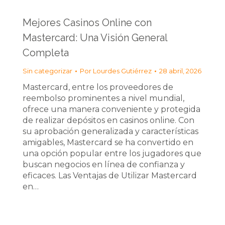
Mejores Casinos Online con
Mastercard: Una Visión General
Completa
Sin categorizar
Por
Lourdes Gutiérrez
28 abril, 2026
Mastercard, entre los proveedores de
reembolso prominentes a nivel mundial,
ofrece una manera conveniente y protegida
de realizar depósitos en casinos online. Con
su aprobación generalizada y características
amigables, Mastercard se ha convertido en
una opción popular entre los jugadores que
buscan negocios en línea de confianza y
eficaces. Las Ventajas de Utilizar Mastercard
en…