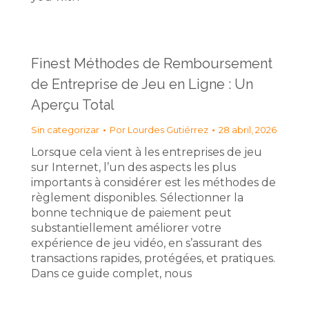
Finest Méthodes de Remboursement
de Entreprise de Jeu en Ligne : Un
Aperçu Total
Sin categorizar
Por
Lourdes Gutiérrez
28 abril, 2026
Lorsque cela vient à les entreprises de jeu
sur Internet, l’un des aspects les plus
importants à considérer est les méthodes de
règlement disponibles. Sélectionner la
bonne technique de paiement peut
substantiellement améliorer votre
expérience de jeu vidéo, en s’assurant des
transactions rapides, protégées, et pratiques.
Dans ce guide complet, nous