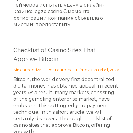
геймеров испытать удачу в онлайн-
казино: legzo casino.С момента
регистрации компания объявила о
миссии: предоставить…
Checklist of Casino Sites That
Approve Bitcoin
Sin categorizar
Por
Lourdes Gutiérrez
28 abril, 2026
Bitcoin, the world’s very first decentralized
digital money, has obtained appeal in recent
years. As a result, many markets, consisting
of the gambling enterprise market, have
embraced this cutting-edge repayment
technique. In this short article, we will
certainly discover a thorough checklist of
casino sites that approve Bitcoin, offering
you with