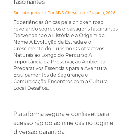
fascinantes
Sin categorizar
Por
ADS Chespirito
24 junio, 2026
Experiências únicas pela chicken road
revelando segredos e paisagens fascinantes
Desvendando a História e a Origem do
Nome A Evolução da Estrada e o
Crescimento do Turismo Os Atractivos
Naturais ao Longo do Percurso A
Importância da Preservação Ambiental
Preparativos Essenciais para a Aventura
Equipamentos de Segurança e
Comunicação Encontros com a Cultura
Local Desafios…
Plataforma segura e confiável para
acesso rápido ao nine casino login e
diversão garantida