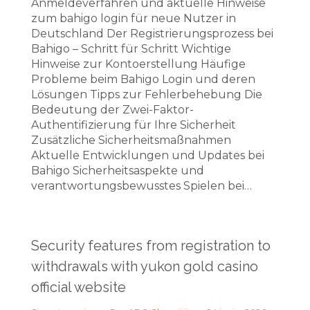
Anmeldeverfahren und aktuelle Hinweise
zum bahigo login für neue Nutzer in
Deutschland Der Registrierungsprozess bei
Bahigo – Schritt für Schritt Wichtige
Hinweise zur Kontoerstellung Häufige
Probleme beim Bahigo Login und deren
Lösungen Tipps zur Fehlerbehebung Die
Bedeutung der Zwei-Faktor-
Authentifizierung für Ihre Sicherheit
Zusätzliche Sicherheitsmaßnahmen
Aktuelle Entwicklungen und Updates bei
Bahigo Sicherheitsaspekte und
verantwortungsbewusstes Spielen bei…
Security features from registration to
withdrawals with yukon gold casino
official website