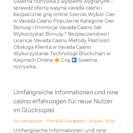
Świetna rozrywka z wysokimi wygranymi –
sprawdź ofertę kasyna vavada casino i
bezpiecznie graj online Szeroki Wybór Gier
w Vavada Casino Popularne Kategorie Gier
Bonusy i Promocje Vavada Casino Jak
Wykorzystać Bonusy? Bezpieczeństwo i
Licencje Vavada Casino Metody Płatności
Obsługa Klienta w Vavada Casino
Wykorzystanie Technologii Blockchain w
Kasynach Online
Graj
Świetna
rozrywka…
Umfangreiche Informationen und nine
casino erfahrungen für neue Nutzer
im Glücksspiel
Sin categorizar
Por
ADS Chespirito
24 junio, 2026
Umfangreiche Informationen und nine