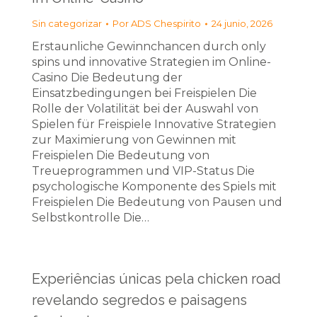
Sin categorizar
Por
ADS Chespirito
24 junio, 2026
Erstaunliche Gewinnchancen durch only
spins und innovative Strategien im Online-
Casino Die Bedeutung der
Einsatzbedingungen bei Freispielen Die
Rolle der Volatilität bei der Auswahl von
Spielen für Freispiele Innovative Strategien
zur Maximierung von Gewinnen mit
Freispielen Die Bedeutung von
Treueprogrammen und VIP-Status Die
psychologische Komponente des Spiels mit
Freispielen Die Bedeutung von Pausen und
Selbstkontrolle Die…
Experiências únicas pela chicken road
revelando segredos e paisagens