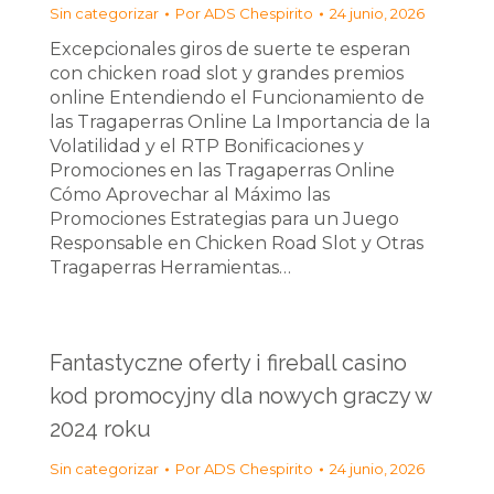
Sin categorizar
Por
ADS Chespirito
24 junio, 2026
Excepcionales giros de suerte te esperan
con chicken road slot y grandes premios
online Entendiendo el Funcionamiento de
las Tragaperras Online La Importancia de la
Volatilidad y el RTP Bonificaciones y
Promociones en las Tragaperras Online
Cómo Aprovechar al Máximo las
Promociones Estrategias para un Juego
Responsable en Chicken Road Slot y Otras
Tragaperras Herramientas…
Fantastyczne oferty i fireball casino
kod promocyjny dla nowych graczy w
2024 roku
Sin categorizar
Por
ADS Chespirito
24 junio, 2026