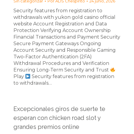
Sin categorizar
Por
ADS Chespirito
24 junio, 2026
Security features from registration to
withdrawals with yukon gold casino official
website Account Registration and Data
Protection Verifying Account Ownership
Financial Transactions and Payment Security
Secure Payment Gateways Ongoing
Account Security and Responsible Gaming
Two-Factor Authentication (2FA)
Withdrawal Procedures and Verification
Ensuring Long-Term Security and Trust
Play
Security features from registration
to withdrawals…
Excepcionales giros de suerte te
esperan con chicken road slot y
grandes premios online