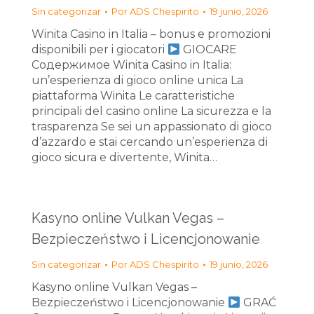
Sin categorizar
Por
ADS Chespirito
19 junio, 2026
Winita Casino in Italia – bonus e promozioni
disponibili per i giocatori
GIOCARE
Содержимое Winita Casino in Italia:
un’esperienza di gioco online unica La
piattaforma Winita Le caratteristiche
principali del casino online La sicurezza e la
trasparenza Se sei un appassionato di gioco
d’azzardo e stai cercando un’esperienza di
gioco sicura e divertente, Winita…
Kasyno online Vulkan Vegas –
Bezpieczeństwo i Licencjonowanie
Sin categorizar
Por
ADS Chespirito
19 junio, 2026
Kasyno online Vulkan Vegas –
Bezpieczeństwo i Licencjonowanie
GRAĆ