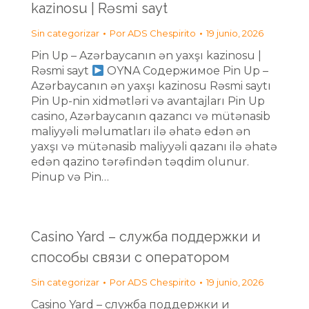
kazinosu | Rəsmi sayt
Sin categorizar
Por
ADS Chespirito
19 junio, 2026
Pin Up – Azərbaycanın ən yaxşı kazinosu |
Rəsmi sayt
OYNA Содержимое Pin Up –
Azərbaycanın ən yaxşı kazinosu Rəsmi saytı
Pin Up-nin xidmətləri və avantajları Pin Up
casino, Azərbaycanın qazancı və mütənasib
maliyyəli məlumatları ilə əhatə edən ən
yaxşı və mütənasib maliyyəli qazanı ilə əhatə
edən qazino tərəfindən təqdim olunur.
Pinup və Pin…
Casino Yard – служба поддержки и
способы связи с оператором
Sin categorizar
Por
ADS Chespirito
19 junio, 2026
Casino Yard – служба поддержки и