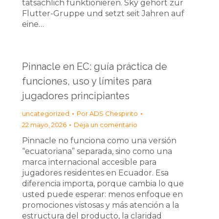
tatsächlich funktionieren. Sky gehört zur
Flutter-Gruppe und setzt seit Jahren auf
eine…
Pinnacle en EC: guía práctica de
funciones, uso y límites para
jugadores principiantes
uncategorized
Por
ADS Chespirito
22 mayo, 2026
Deja un comentario
Pinnacle no funciona como una versión
“ecuatoriana” separada, sino como una
marca internacional accesible para
jugadores residentes en Ecuador. Esa
diferencia importa, porque cambia lo que
usted puede esperar: menos enfoque en
promociones vistosas y más atención a la
estructura del producto, la claridad