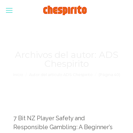
Archivos del autor:
ADS
Chespirito
Estás aquí:
Inicio
Autor del artículo ADS Chespirito
(Página 40)
7 Bit NZ Player Safety and
Responsible Gambling: A Beginner’s