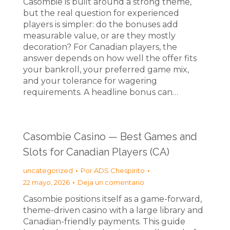
Casombie is built around a strong theme,
but the real question for experienced
players is simpler: do the bonuses add
measurable value, or are they mostly
decoration? For Canadian players, the
answer depends on how well the offer fits
your bankroll, your preferred game mix,
and your tolerance for wagering
requirements. A headline bonus can…
Casombie Casino — Best Games and
Slots for Canadian Players (CA)
uncategorized
Por
ADS Chespirito
22 mayo, 2026
Deja un comentario
Casombie positions itself as a game-forward,
theme-driven casino with a large library and
Canadian-friendly payments. This guide