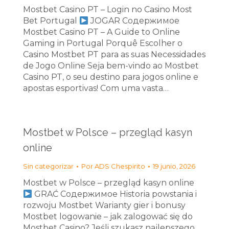
Mostbet Casino PT – Login no Casino Most
Bet Portugal
JOGAR Содержимое
Mostbet Casino PT – A Guide to Online
Gaming in Portugal Porquê Escolher o
Casino Mostbet PT para as suas Necessidades
de Jogo Online Seja bem-vindo ao Mostbet
Casino PT, o seu destino para jogos online e
apostas esportivas! Com uma vasta…
Mostbet w Polsce – przegląd kasyn
online
Sin categorizar
Por
ADS Chespirito
19 junio, 2026
Mostbet w Polsce – przegląd kasyn online
GRAĆ Содержимое Historia powstania i
rozwoju Mostbet Warianty gier i bonusy
Mostbet logowanie – jak zalogować się do
Mostbet Casino? Jeśli szukasz najlepszego