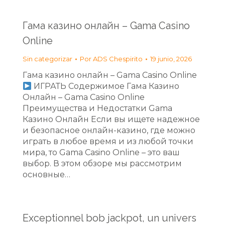
Гама казино онлайн – Gama Casino
Online
Sin categorizar
Por
ADS Chespirito
19 junio, 2026
Гама казино онлайн – Gama Casino Online
ИГРАТЬ Содержимое Гама Казино
Онлайн – Gama Casino Online
Преимущества и Недостатки Gama
Казино Онлайн Если вы ищете надежное
и безопасное онлайн-казино, где можно
играть в любое время и из любой точки
мира, то Gama Casino Online – это ваш
выбор. В этом обзоре мы рассмотрим
основные…
Exceptionnel bob jackpot, un univers