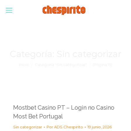
Categoría:
Sin categorizar
Estás aquí:
Inicio
Categoría "Sin categorizar"
(Página 15)
Mostbet Casino PT – Login no Casino
Most Bet Portugal
Sin categorizar
Por
ADS Chespirito
19 junio, 2026