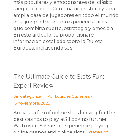
más populares y emocionantes del clásico
juego de casino. Con una rica historia y una
amplia base de jugadores en todo el mundo,
este juego ofrece una experiencia única
que combina suerte, estrategia y emoción.
En este artículo, te proporcionaré
información detallada sobre la Ruleta
Europea, incluyendo sus
The Ultimate Guide to Slots Fun:
Expert Review
Sin categorizar
Por
Lourdes Gutiérrez
13 noviembre, 2025
Are you a fan of online slots looking for the
best casinos to play at? Look no further!
With over 15 years of experience playing
online casinos and online slots, I
gates of