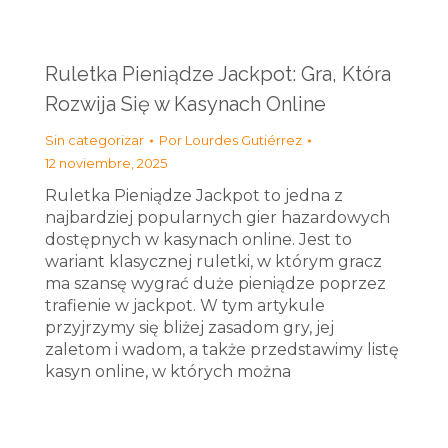
Ruletka Pieniądze Jackpot: Gra, Która
Rozwija Się w Kasynach Online
Sin categorizar
Por
Lourdes Gutiérrez
12 noviembre, 2025
Ruletka Pieniądze Jackpot to jedna z
najbardziej popularnych gier hazardowych
dostępnych w kasynach online. Jest to
wariant klasycznej ruletki, w którym gracz
ma szansę wygrać duże pieniądze poprzez
trafienie w jackpot. W tym artykule
przyjrzymy się bliżej zasadom gry, jej
zaletom i wadom, a także przedstawimy listę
kasyn online, w których można