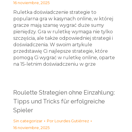
16 noviembre, 2025
Ruletka doświadczenie strategie to
popularna gra w kasynach online, w której
gracze mają szansę wygrać duże sumy
pieniędzy. Gra w ruletkę wymaga nie tylko
szczęścia, ale także odpowiedniej strategii i
doświadczenia. W swoim artykule
przedstawię Ci najlepsze strategie, które
pomogą Ci wygrać w ruletkę online, oparte
na 15-letnim doświadczeniu w grze
Roulette Strategien ohne Einzahlung:
Tipps und Tricks für erfolgreiche
Spieler
Sin categorizar
Por
Lourdes Gutiérrez
16 noviembre, 2025