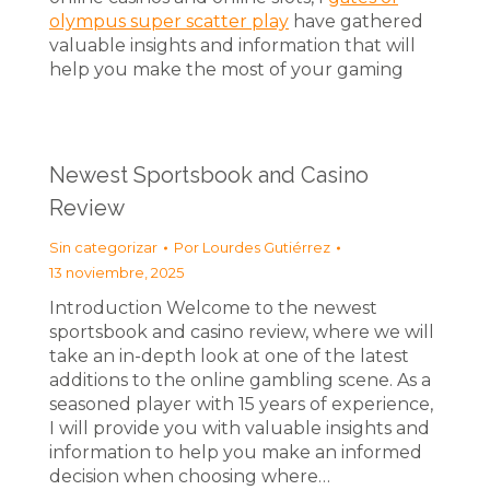
olympus super scatter play
have gathered
valuable insights and information that will
help you make the most of your gaming
Newest Sportsbook and Casino
Review
Sin categorizar
Por
Lourdes Gutiérrez
13 noviembre, 2025
Introduction Welcome to the newest
sportsbook and casino review, where we will
take an in-depth look at one of the latest
additions to the online gambling scene. As a
seasoned player with 15 years of experience,
I will provide you with valuable insights and
information to help you make an informed
decision when choosing where…