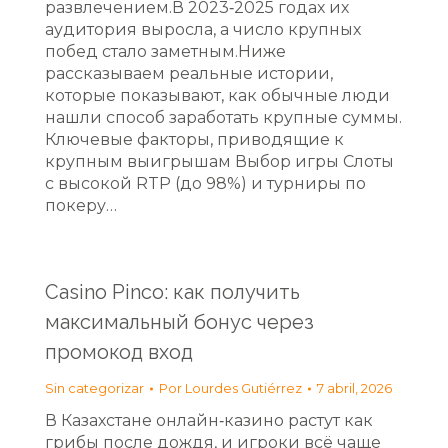
развлечением.В 2023‑2025 годах их
аудитория выросла, а число крупных
побед стало заметным.Ниже
рассказываем реальные истории,
которые показывают, как обычные люди
нашли способ заработать крупные суммы.
Ключевые факторы, приводящие к
крупным выигрышам Выбор игры Слоты
с высокой RTP (до 98%) и турниры по
покеру…
Casino Pinco: как получить
максимальный бонус через
промокод вход
Sin categorizar
Por
Lourdes Gutiérrez
7 abril, 2026
В Казахстане онлайн‑казино растут как
грибы после дождя, и игроки всё чаще