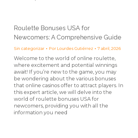
Roulette Bonuses USA for
Newcomers: A Comprehensive Guide
Sin categorizar
Por
Lourdes Gutiérrez
7 abril, 2026
Welcome to the world of online roulette,
where excitement and potential winnings
await! If you’re new to the game, you may
be wondering about the various bonuses
that online casinos offer to attract players. In
this expert article, we will delve into the
world of roulette bonuses USA for
newcomers, providing you with all the
information you need