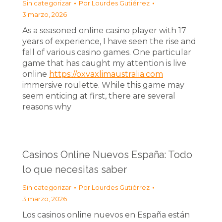
Sin categorizar
Por
Lourdes Gutiérrez
3 marzo, 2026
As a seasoned online casino player with 17
years of experience, I have seen the rise and
fall of various casino games. One particular
game that has caught my attention is live
online
https://oxvaxlimaustralia.com
immersive roulette. While this game may
seem enticing at first, there are several
reasons why
Casinos Online Nuevos España: Todo
lo que necesitas saber
Sin categorizar
Por
Lourdes Gutiérrez
3 marzo, 2026
Los casinos online nuevos en España están