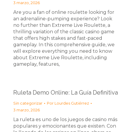
3 marzo, 2026
Are you a fan of online roulette looking for
an adrenaline-pumping experience? Look
no further than Extreme Live Roulette, a
thrilling variation of the classic casino game
that offers high stakes and fast-paced
gameplay. In this comprehensive guide, we
will explore everything you need to know
about Extreme Live Roulette, including
gameplay, features,
Ruleta Demo Online: La Guía Definitiva
Sin categorizar
Por
Lourdes Gutiérrez
3 marzo, 2026
La ruleta es uno de los juegos de casino más
populares y emocionantes que existen. Con