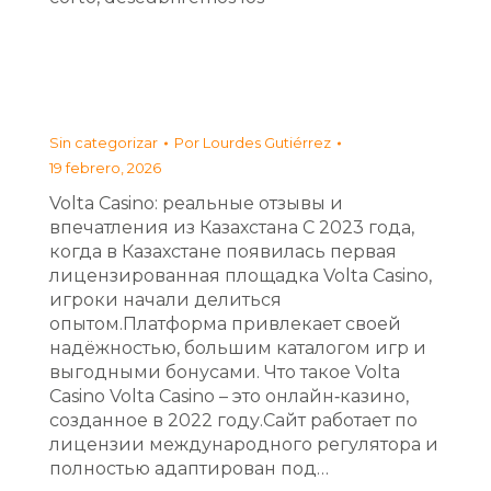
Sin categorizar
Por
Lourdes Gutiérrez
19 febrero, 2026
Volta Casino: реальные отзывы и
впечатления из Казахстана С 2023 года,
когда в Казахстане появилась первая
лицензированная площадка Volta Casino,
игроки начали делиться
опытом.Платформа привлекает своей
надёжностью, большим каталогом игр и
выгодными бонусами. Что такое Volta
Casino Volta Casino – это онлайн‑казино,
созданное в 2022 году.Сайт работает по
лицензии международного регулятора и
полностью адаптирован под…