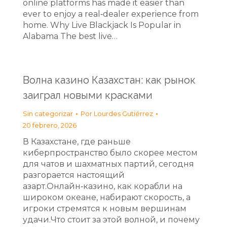
online platforms has made it easier than
ever to enjoy a real‑dealer experience from
home. Why Live Blackjack Is Popular in
Alabama The best live…
Волна казино Казахстан: как рынок
заиграл новыми красками
Sin categorizar
Por
Lourdes Gutiérrez
20 febrero, 2026
В Казахстане, где раньше
киберпространство было скорее местом
для чатов и шахматных партий, сегодня
разгорается настоящий
азарт.Онлайн‑казино, как корабли на
широком океане, набирают скорость, а
игроки стремятся к новым вершинам
удачи.Что стоит за этой волной, и почему