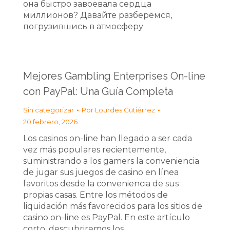
она быстро завоевала сердца
миллионов? Давайте разберёмся,
погрузившись в атмосферу
Mejores Gambling Enterprises On-line
con PayPal: Una Guía Completa
Sin categorizar
Por
Lourdes Gutiérrez
20 febrero, 2026
Los casinos on-line han llegado a ser cada
vez más populares recientemente,
suministrando a los gamers la conveniencia
de jugar sus juegos de casino en línea
favoritos desde la conveniencia de sus
propias casas. Entre los métodos de
liquidación más favorecidos para los sitios de
casino on-line es PayPal. En este artículo
corto, descubriremos los