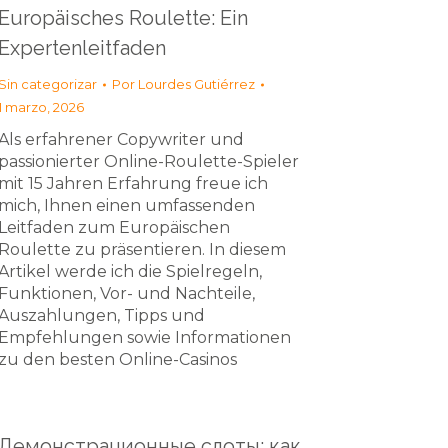
Europäisches Roulette: Ein
Expertenleitfaden
Sin categorizar
Por
Lourdes Gutiérrez
1 marzo, 2026
Als erfahrener Copywriter und
passionierter Online-Roulette-Spieler
mit 15 Jahren Erfahrung freue ich
mich, Ihnen einen umfassenden
Leitfaden zum Europäischen
Roulette zu präsentieren. In diesem
Artikel werde ich die Spielregeln,
Funktionen, Vor- und Nachteile,
Auszahlungen, Tipps und
Empfehlungen sowie Informationen
zu den besten Online-Casinos
Демонстрационные слоты: как