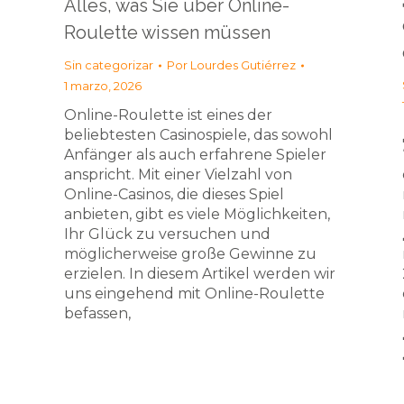
Alles, was Sie über Online-
Roulette wissen müssen
Sin categorizar
Por
Lourdes Gutiérrez
1 marzo, 2026
Online-Roulette ist eines der
beliebtesten Casinospiele, das sowohl
Anfänger als auch erfahrene Spieler
anspricht. Mit einer Vielzahl von
Online-Casinos, die dieses Spiel
anbieten, gibt es viele Möglichkeiten,
Ihr Glück zu versuchen und
möglicherweise große Gewinne zu
erzielen. In diesem Artikel werden wir
uns eingehend mit Online-Roulette
befassen,