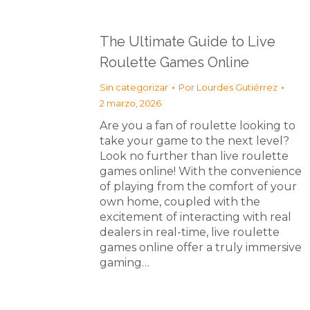
The Ultimate Guide to Live
Roulette Games Online
Sin categorizar
Por
Lourdes Gutiérrez
2 marzo, 2026
Are you a fan of roulette looking to
take your game to the next level?
Look no further than live roulette
games online! With the convenience
of playing from the comfort of your
own home, coupled with the
excitement of interacting with real
dealers in real-time, live roulette
games online offer a truly immersive
gaming…