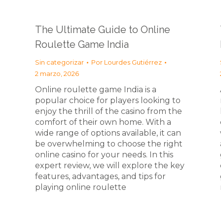
The Ultimate Guide to Online
Roulette Game India
Sin categorizar
Por
Lourdes Gutiérrez
2 marzo, 2026
Online roulette game India is a
popular choice for players looking to
enjoy the thrill of the casino from the
comfort of their own home. With a
wide range of options available, it can
be overwhelming to choose the right
online casino for your needs. In this
expert review, we will explore the key
features, advantages, and tips for
playing online roulette