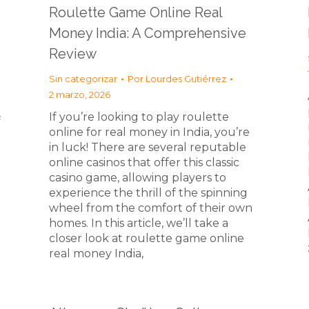
Roulette Game Online Real
Money India: A Comprehensive
Review
Sin categorizar
Por
Lourdes Gutiérrez
2 marzo, 2026
If you’re looking to play roulette
f
online for real money in India, you’re
in luck! There are several reputable
online casinos that offer this classic
casino game, allowing players to
experience the thrill of the spinning
wheel from the comfort of their own
homes. In this article, we’ll take a
closer look at roulette game online
real money India,