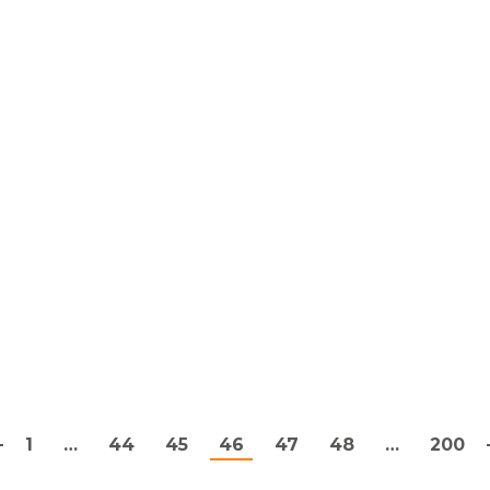
1
…
44
45
46
47
48
…
200