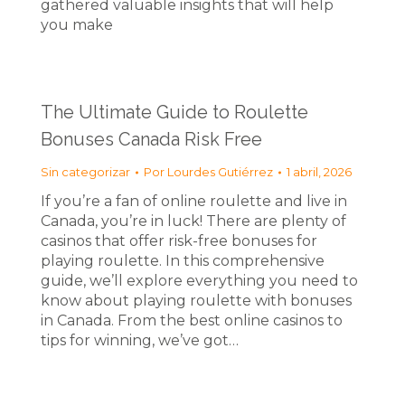
gathered valuable insights that will help
you make
The Ultimate Guide to Roulette
Bonuses Canada Risk Free
Sin categorizar
Por
Lourdes Gutiérrez
1 abril, 2026
If you’re a fan of online roulette and live in
Canada, you’re in luck! There are plenty of
casinos that offer risk-free bonuses for
playing roulette. In this comprehensive
guide, we’ll explore everything you need to
know about playing roulette with bonuses
in Canada. From the best online casinos to
tips for winning, we’ve got…