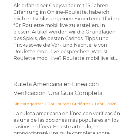
Als erfahrener Copywriter mit 15 Jahren
Erfahrung im Online-Roulette, habe ich
mich entschlossen, einen Expertenleitfaden
für Roulette mobil live zu erstellen. In
diesem Artikel werden wir die Grundlagen
des Spiels, die besten Casinos, Tipps und
Tricks sowie die Vor- und Nachteile von
Roulette mobil live besprechen. Was ist
Roulette mobil live? Roulette mobil live ist…
Ruleta Americana en Línea con
Verificación: Una Guía Completa
Sin categorizar
Por
Lourdes Gutiérrez
1 abril, 2026
La ruleta americana en línea con verificación
es una de las opciones más populares en los
casinos en línea. En este artículo, te
proporcionaré una guía completa sobre