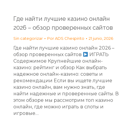
Где найти лучшие казино онлайн
2026 – обзор проверенных сайтов
Sin categorizar
Por
ADS Chespirito
21 junio, 2026
Где найти лучшие казино онлайн 2026 –
обзор проверенных сайтов
ИГРАТЬ
Содержимое Крупнейшие онлайн-
казино: рейтинг и обзор Как выбрать
надежное онлайн-казино: советы и
рекомендации Если вы ищете лучшие
казино онлайн, вам нужно знать, где
найти надежные и проверенные сайты. В
этом обзоре мы рассмотрим топ казино
онлайн, где можно играть в слоты и
игровые…