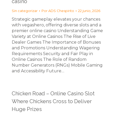
casino
Sin categorizar
Por
ADS Chespirito
22 junio, 2026
Strategic gameplay elevates your chances
with vegashero, offering diverse slots and a
premier online casino Understanding Game
Variety at Online Casinos The Rise of Live
Dealer Games The Importance of Bonuses
and Promotions Understanding Wagering
Requirements Security and Fair Play in
Online Casinos The Role of Random
Number Generators (RNGs) Mobile Gaming
and Accessibility Future…
Chicken Road – Online Casino Slot
Where Chickens Cross to Deliver
Huge Prizes