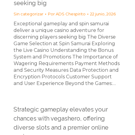
seeking big
Sin categorizar
Por
ADS Chespirito
22 junio, 2026
Exceptional gameplay and spin samurai
deliver a unique casino adventure for
discerning players seeking big The Diverse
Game Selection at Spin Samurai Exploring
the Live Casino Understanding the Bonus
System and Promotions The Importance of
Wagering Requirements Payment Methods
and Security Measures Data Protection and
Encryption Protocols Customer Support
and User Experience Beyond the Games:…
Strategic gameplay elevates your
chances with vegashero, offering
diverse slots and a premier online