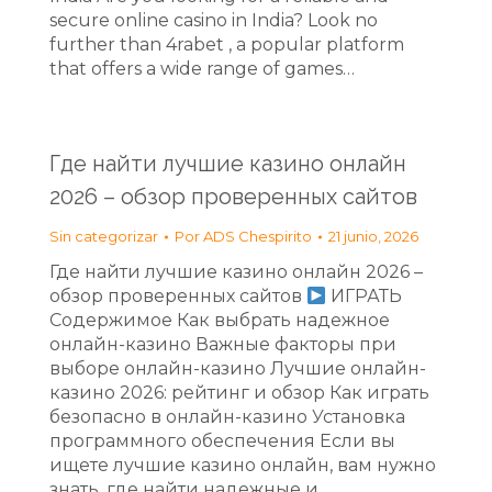
secure online casino in India? Look no
further than 4rabet , a popular platform
that offers a wide range of games…
Где найти лучшие казино онлайн
2026 – обзор проверенных сайтов
Sin categorizar
Por
ADS Chespirito
21 junio, 2026
Где найти лучшие казино онлайн 2026 –
обзор проверенных сайтов
ИГРАТЬ
Содержимое Как выбрать надежное
онлайн-казино Важные факторы при
выборе онлайн-казино Лучшие онлайн-
казино 2026: рейтинг и обзор Как играть
безопасно в онлайн-казино Установка
программного обеспечения Если вы
ищете лучшие казино онлайн, вам нужно
знать, где найти надежные и