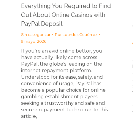
Everything You Required to Find
Out About Online Casinos with
PayPal Deposit
Sin categorizar
Por
Lourdes Gutiérrez
9 mayo, 2026
If you’re an avid online bettor, you
have actually likely come across
PayPal, the globe’s leading on the
internet repayment platform.
Understood for its ease, safety, and
convenience of usage, PayPal has
become a popular choice for online
gambling establishment players
seeking a trustworthy and safe and
secure repayment technique. In this
article,