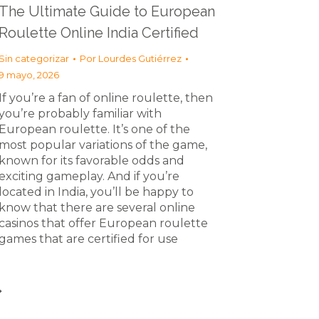
The Ultimate Guide to European
Roulette Online India Certified
Sin categorizar
Por
Lourdes Gutiérrez
9 mayo, 2026
If you’re a fan of online roulette, then
you’re probably familiar with
European roulette. It’s one of the
most popular variations of the game,
known for its favorable odds and
exciting gameplay. And if you’re
located in India, you’ll be happy to
know that there are several online
casinos that offer European roulette
games that are certified for use