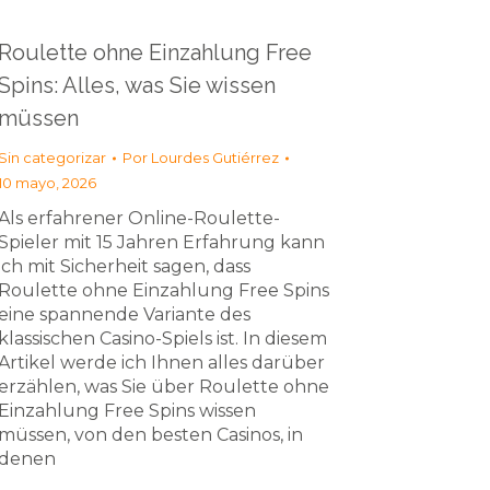
Roulette ohne Einzahlung Free
Spins: Alles, was Sie wissen
müssen
Sin categorizar
Por
Lourdes Gutiérrez
10 mayo, 2026
Als erfahrener Online-Roulette-
Spieler mit 15 Jahren Erfahrung kann
ich mit Sicherheit sagen, dass
Roulette ohne Einzahlung Free Spins
eine spannende Variante des
klassischen Casino-Spiels ist. In diesem
Artikel werde ich Ihnen alles darüber
erzählen, was Sie über Roulette ohne
Einzahlung Free Spins wissen
müssen, von den besten Casinos, in
denen