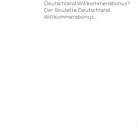
Deutschland Willkommensbonus?
Der Roulette Deutschland
Willkommensbonus…