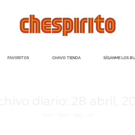
FAVORITOS
CHAVO TIENDA
SÍGANME LOS B
chivo diario:
28 abril, 2
Inicio
2026
abril
28