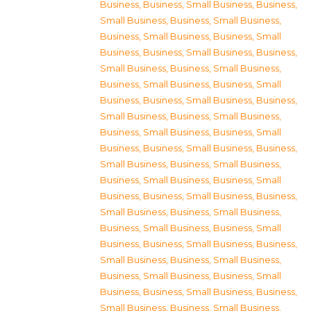
Business
,
Business, Small Business
,
Business,
Small Business
,
Business, Small Business
,
Business, Small Business
,
Business, Small
Business
,
Business, Small Business
,
Business,
Small Business
,
Business, Small Business
,
Business, Small Business
,
Business, Small
Business
,
Business, Small Business
,
Business,
Small Business
,
Business, Small Business
,
Business, Small Business
,
Business, Small
Business
,
Business, Small Business
,
Business,
Small Business
,
Business, Small Business
,
Business, Small Business
,
Business, Small
Business
,
Business, Small Business
,
Business,
Small Business
,
Business, Small Business
,
Business, Small Business
,
Business, Small
Business
,
Business, Small Business
,
Business,
Small Business
,
Business, Small Business
,
Business, Small Business
,
Business, Small
Business
,
Business, Small Business
,
Business,
Small Business
,
Business, Small Business
,