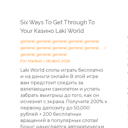
Six Ways To Get Through To
Your Казино Laki World
general
,
general
,
general
,
general
,
general
,
general
,
general
,
general
,
general
,
general
,
general
,
general
,
general
Por
Maribel
28 abril, 2026
Laki World слоты играть бесплатно
и на деньги онлайн В этой игре
вам предстоит следить за
взлетающим самолетом и успеть
забрать выигрыш до того, как он
исчезнет с экрана. Получите 200% к
первому депозиту до 50,000
рублей + 200 бесплатных
вращений в популярных слотах!
Бонус начисляется автоматически