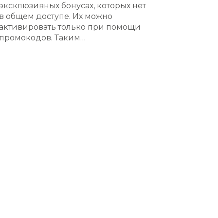
эксклюзивных бонусах, которых нет
в общем доступе. Их можно
активировать только при помощи
промокодов. Таким…