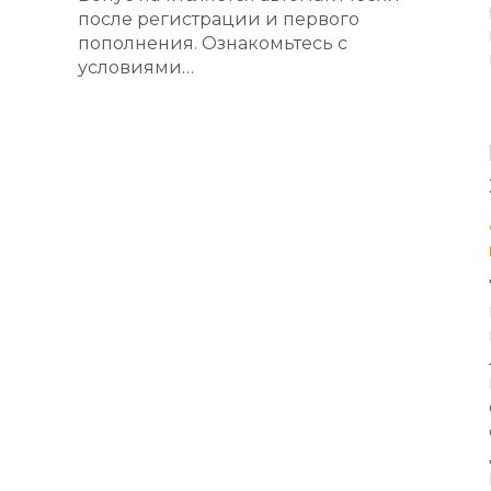
после регистрации и первого
пополнения. Ознакомьтесь с
условиями…