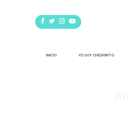
INICIO
YO SOY CHESPIRITO
Ar
Estás aquí: