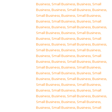
Business, Small Business
,
Business, Small
Business
,
Business, Small Business
,
Business,
Small Business
,
Business, Small Business
,
Business, Small Business
,
Business, Small
Business
,
Business, Small Business
,
Business,
Small Business
,
Business, Small Business
,
Business, Small Business
,
Business, Small
Business
,
Business, Small Business
,
Business,
Small Business
,
Business, Small Business
,
Business, Small Business
,
Business, Small
Business
,
Business, Small Business
,
Business,
Small Business
,
Business, Small Business
,
Business, Small Business
,
Business, Small
Business
,
Business, Small Business
,
Business,
Small Business
,
Business, Small Business
,
Business, Small Business
,
Business, Small
Business
,
Business, Small Business
,
Business,
Small Business
,
Business, Small Business
,
Business, Small Business
,
Business, Small